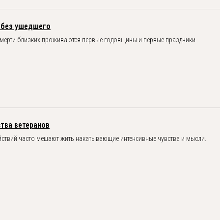
 без ушедшего
Центр психологической
поддержки и просвещения «ЖиВ»
 смерти близких проживаются первые годовщины и первые праздники.
тва ветеранов
йствий часто мешают жить накатывающие интенсивные чувства и мысли.