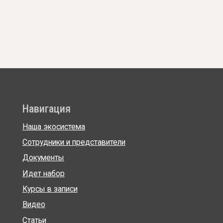
Навигация
Св
Наша экосистема
Tel
Сотрудники и представители
Ma
Документы
+7 
Идет набор
ann
Курсы в записи
Видео
Статьи