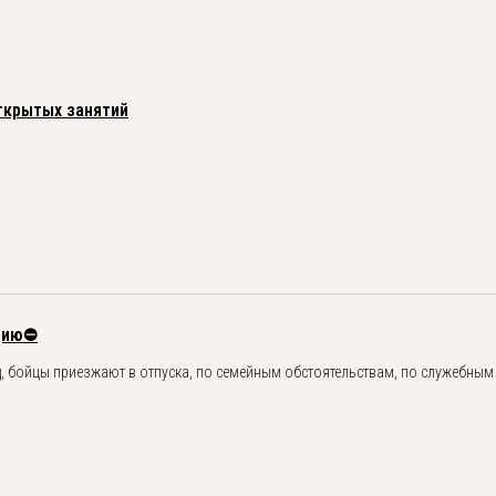
ткрытых занятий
цию⛔️
д, бойцы приезжают в отпуска, по семейным обстоятельствам, по служебным