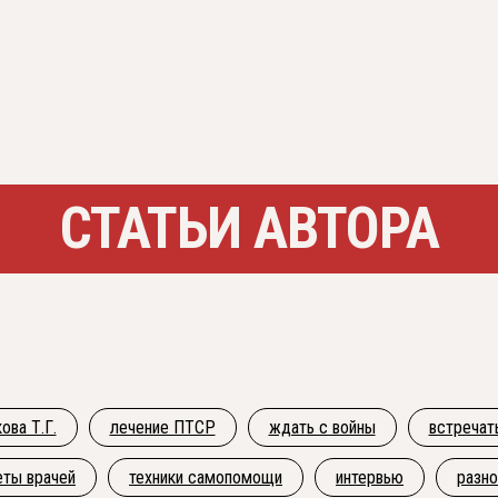
СТАТЬИ АВТОРА
ова Т.Г.
лечение ПТСР
ждать с войны
встречат
еты врачей
техники самопомощи
интервью
разн