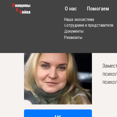
О нас
Помогаем
Обуч
Проект «Женщины и война» /
Специалисты /
Лазарева С
Наша экосистема
Сотрудники и представители
Документы
Реквизиты
Лаза
_______
Замест
психол
психол