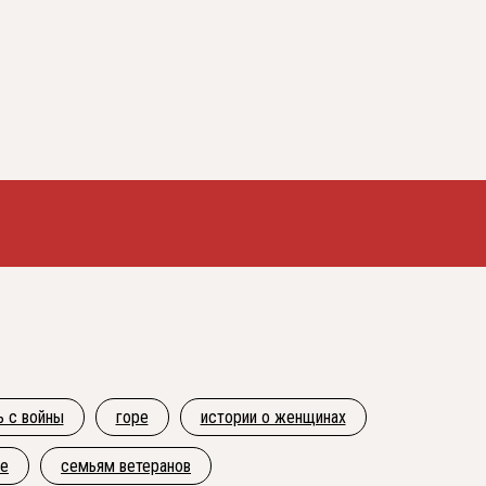
ь с войны
горе
истории о женщинах
ое
семьям ветеранов