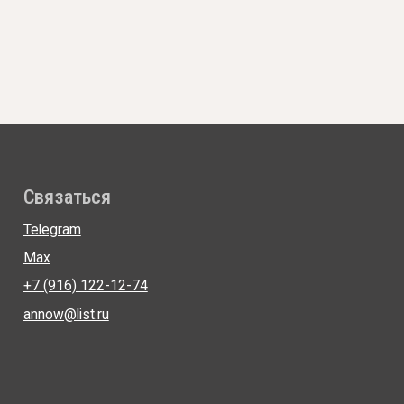
язаться
Рекв
egram
АНО "
x
ИНН: 5
(916) 122-12-74
КПП: 5
ow@list.ru
ОГРН: 
Полити
Обрабо