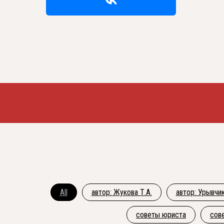
All
автор: Жукова Т.А.
автор: Урывчик
советы юриста
сов