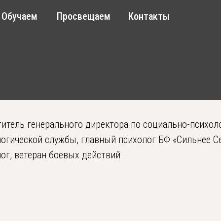
+7 (916) 
аем
Просвещаем
Контакты
.В.
annow@l
Видео
Статьи
рева Светлана Владимировна
___________
итель генерального директора по социально-психол
огической службы, главный психолог БФ «Сильнее С
ог, ветеран боевых действий