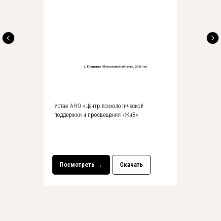
Устав АНО «Центр психологической
поддержки и просвещения «ЖиВ»
Навигация
Наша экосистема
Сотрудники и представители
Посмотреть →
Скачать
Документы
Идет набор
Курсы в записи
Видео