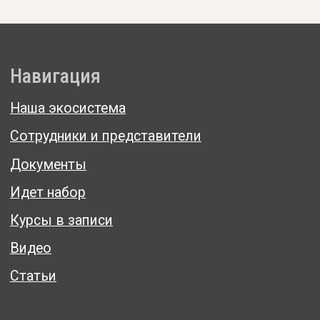
Статьи
Связаться
Telegram
Max
+7 (916) 122-12-74
annow@list.ru
Реквизиты
АНО "ЦЕНТР "ЖИВ"
ИНН: 5038190261
КПП: 503801001
ОГРН: 1245000100608
Обработка персональных данных
Политика конфиденциальности