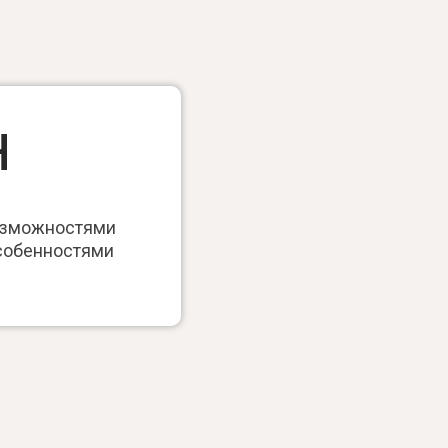
Н
озможностями
особенностями