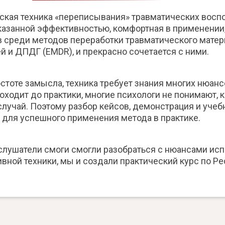
ская техника «переписывания» травматических восп
казанной эффективностью, комфортная в применении
в среди методов переработки травматического матер
й и ДПДГ (EMDR), и прекрасно соч етается с ними.
стоте замысла, техника требует знания многих нюансо
оходит до практики, многие психологи не понимают, 
лучай. Поэтому разбор кейсов, демонстрация и учеб
 для успешного применения метода в практике.
слушатели смоги смогли разобраться с нюансами ис
вной техники, мы и создали практический курс по Ре