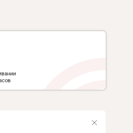
ивании
асов