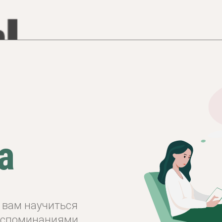
Для кого
Спикер
Программа
Каталог курсов
научиться
минаниями