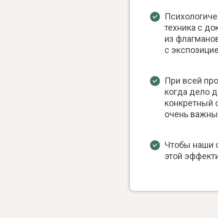
Психологиче
техника с до
из флагмано
с экспозицие
При всей про
когда дело д
конкретный с
очень важны
Чтобы наши 
этой эффекти