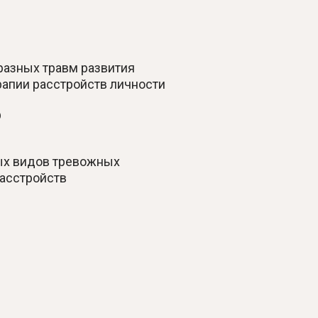
разных травм развития
рапии расстройств личности
ф
ых видов тревожных
асстройств
м