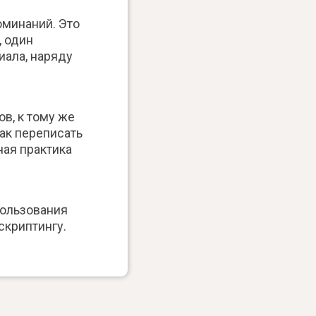
оминаний. Это
, один
иала, наряду
в, к тому же
как переписать
ная практика
пользования
скриптингу.