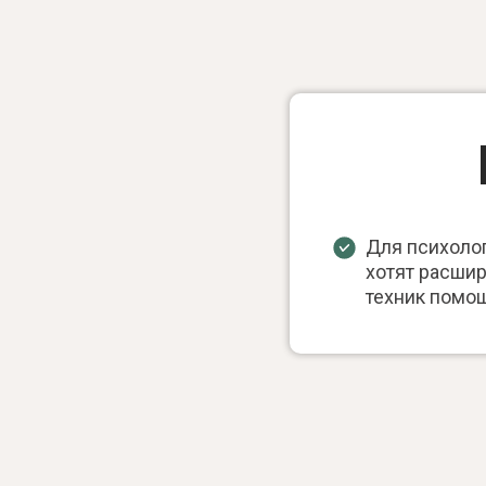
Для психолог
хотят расшир
техник помо