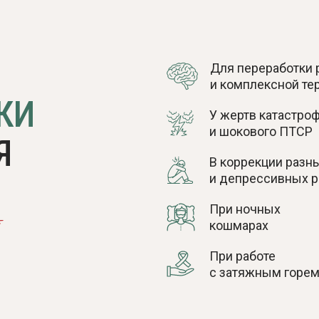
Для переработки 
и комплексной те
КИ
У жертв катастро
и шокового ПТСР
Я
В коррекции разн
и депрессивных р
При ночных
кошмарах
При работе
с затяжным горе