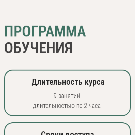
Татьяна Геннадьевна
Урывчикова
Клинический психолог, когнитивно-
поведенческий и схема-терапевт,
логотерапевт, супервизор
Преподаватель МИП, ИПО, АПиП
Директор АНО Центр психологической
поддержки и просвещения ЖиВ
НАЧАТЬ
ОБУЧЕНИЕ: