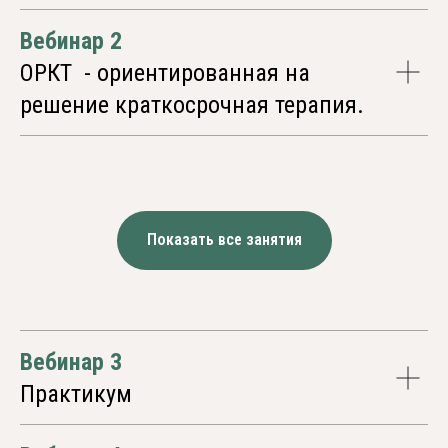
13 700
Вебинар 2
РУБ
ОРКТ - ориентированная на
решение краткосрочная терапия.
Принимаем оплату из-за рубежа
Оплатить
Показать все занятия
Вебинар 3
До старта курса
Практикум
осталось: