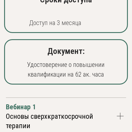
ЭКСПРЕСС-ТЕРАПИЯ
Онлайн участие
Записи на 3 месяца (кроме
супервизии)
Презентации и материалы к
занятиям
9 онлайн-вебинаров
Вебинар 1
УДОСТОВЕРЕНИЕ
на 62 ак. часа
Основы сверхкраткосрочной
*Лицам с соответствующим высшим
образованием
терапии