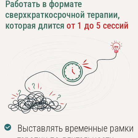
Практиковать техники
завершения терапии
Учиться работать
с клиентами, просящими
изменений у окружающих,
близких им людей
Разбирать случаи
незамотивированных,
направленных другими,
клиентов