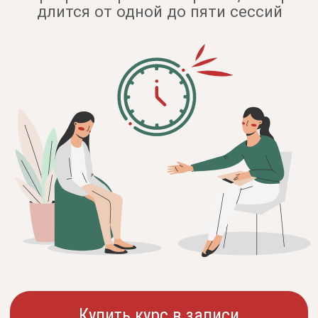
Купить курс в записи
Программа
Дата старта:
сразу после
оплаты