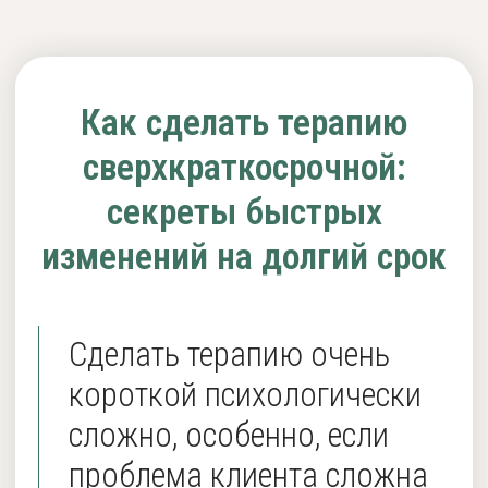
Начинающим психологам
А также тем, кто хочет
расширить свой репертуар
техник и подходов
ПРОГРАММА
ОБУЧЕНИЯ