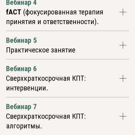
Вебинар 4
00 : 00 : 00 : 00
fACT
(фокусированная терапия
дней
часов
минут
секунд
принятия и ответственности).
Вебинар 5
Практическое занятие
Вебинар 6
Сверхкраткосрочная КПТ:
интервенции.
Занять свое место
Вебинар 7
Сверхкраткосрочная КПТ:
алгоритмы.