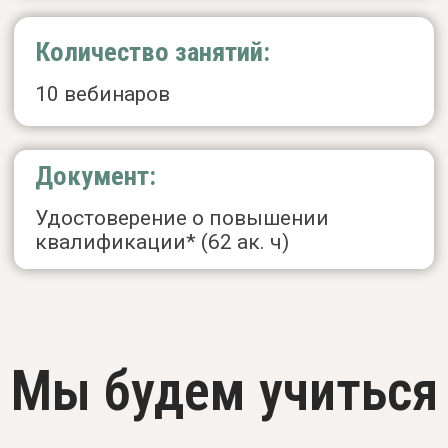
Выставлять временные рамки
терапии по длительности
и по виду помощи
Практиковать техники
быстрого определения
запроса, и шагов на пути
к цели терапии