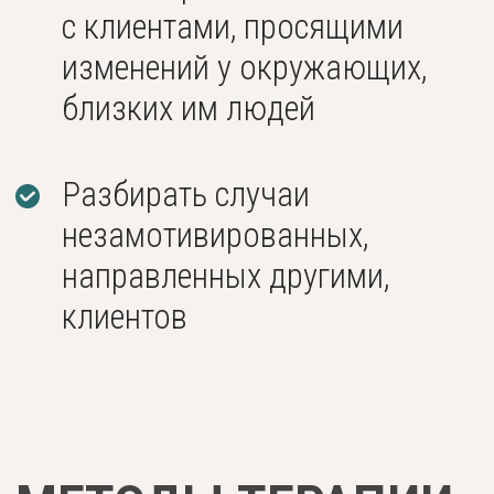
принятия и ответственности
Сверхкраткосрочная КПТ
Протоколы особого вида
когнитивно-поведенческой
терапии
Другие методы
Элементы односессионной
терапии Драйдена и многих
других