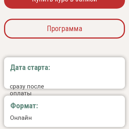
Формат:
Онлайн
Количество занятий:
10 вебинаров
Документ:
Удостоверение о повышении
квалификации* (62 ак. ч)
Мы будем учиться
Работать в формате
сверхкраткосрочной терапии,
которая длится
от 1 до 5 сессий