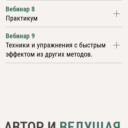
Вебинар 8
Практикум
Навигация
Наша экосистема
Вебинар 9
Сотрудники и представители
Техники и упражнения с быстрым
Документы
Идет набор
эффектом из других методов.
Курсы в записи
Видео
Статьи
Связаться
Telegram
Max
+7 (916) 122-12-74
annow@list.ru